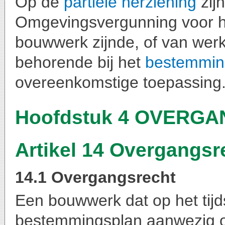
Op de
partiële herziening
zij
Omgevingsvergunning voor he
bouwwerk zijnde, of van wer
behorende bij het
bestemmin
overeenkomstige toepassing
Hoofdstuk 4 OVERG
Artikel 14 Overgangs
14.1 Overgangsrecht
Een bouwwerk dat op het tijd
bestemmingsplan aanwezig of