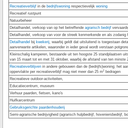
Recreatieverblijf
in de
bedrijfswoning
respectievelijk
woning
Recreatief rustpunt
Natuurbeheer
Detailhandel, verkoop van op het betreffende
agrarisch bedrijf
vervaardi
Detailhandel, verkoop van voor de streek kenmerkende en als zodanig 
Detailhandel
bij
kwekerij
, waarbij geldt dat uitsluitend is toegestaan de
aanverwante artikelen, waaronder in ieder geval wordt verstaan potgro
Kleinschalig kamperen, bestaande uit ten hoogste 25 standplaatsen uit
van 15 maart tot en met 31 oktober, waarbij de afstand van ten mins
Recreatieverblijven
in andere gebouwen dan de (bedrijfs)woning; het aant
2
oppervlakte per recreatieverblijf mag niet meer dan 25 m
bedragen
Recreatieve outdoor-activiteiten,
Educatiecentrum, museum
Verhuur paarden, fietsen, kano's
Huifkarcentrum
Gebruiksgerichte paardenhouderij
Semi-agrarische bedrijvigheid (agrarisch hulpbedrijf, hoveniersbedrijf,