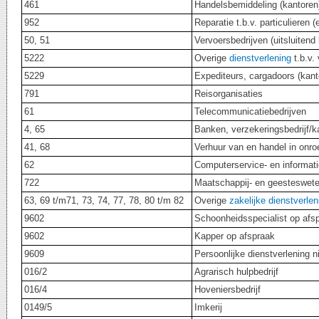
461
Handelsbemiddeling (kantore
952
Reparatie t.b.v. particulieren 
50, 51
Vervoersbedrijven (uitsluiten
5222
Overige
dienstverlening
t.b.v.
5229
Expediteurs, cargadoors (kan
791
Reisorganisaties
61
Telecommunicatiebedrijven
4, 65
Banken, verzekeringsbedrijf/
41, 68
Verhuur van en handel in on
62
Computerservice- en informat
722
Maatschappij- en geesteswet
63, 69 t/m71, 73, 74, 77, 78, 80 t/m 82
Overige
zakelijke dienstverlen
9602
Schoonheidsspecialist op af
9602
Kapper op afspraak
9609
Persoonlijke dienstverlening
016/2
Agrarisch hulpbedrijf
016/4
Hoveniersbedrijf
0149/5
Imkerij