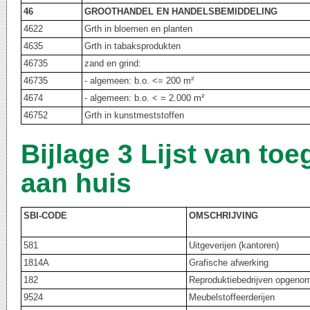
46
GROOTHANDEL EN HANDELSBEMIDDELING
4622
Grth in bloemen en planten
4635
Grth in tabaksprodukten
46735
zand en grind:
46735
- algemeen: b.o. <= 200 m²
4674
- algemeen: b.o. < = 2.000 m²
46752
Grth in kunstmeststoffen
Bijlage 3 Lijst van toe
aan huis
SBI-CODE
OMSCHRIJVING
581
Uitgeverijen (kantoren)
1814A
Grafische afwerking
182
Reproduktiebedrijven opgen
9524
Meubelstoffeerderijen