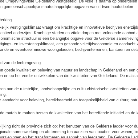
 de Omgevingsvisie Gelderland vastgesteld. De visie is daarna op onderdelen g
an gemeenschappelijke maatschappelijke opgaven vanuit twee hoofddoelen.
terking
ijk vestigingsklimaat vraagt om krachtige en innovatieve bedrijven enerzijd
tentieel anderzijds. Krachtige steden en vitale dorpen met voldoende aanbod 
economische structuur is een belangrijke opgave voor de Gelderse samenleving
tigings- en investeringsklimaat, een gezonde vrijetijdseconomie en aandacht 
taande en eventueel nieuwe woongebieden, bedrijventerreinen, kantoren en deta
eid van de leefomgeving
en goede kwaliteit en beleving van natuur en landschap in Gelderland en een 
n en op het verder ontwikkelen van die kwaliteiten van Gelderland. De realisa
oen aan de ruimtelijke, landschappelijke en cultuurhistorische kwaliteiten van 
ing;
 aandacht voor beleving, bereikbaarheid en toegankelijkheid van cultuur, nat
ng de match te maken tussen de kwaliteiten van het betreffende initiatief en de 
jking richt de provincie zich op: het benutten van de Gelderse ladder voor d
egionale samenwerking en afstemming ten aanzien van locaties voor wonen, bed
voorzieningen en het transformeren en aanpak van leegstand. De Gelderse La