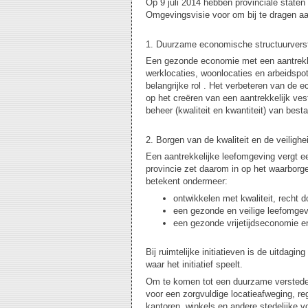
Op 9 juli 2014 hebben provinciale staten
Omgevingsvisie voor om bij te dragen a
1. Duurzame economische structuurvers
Een gezonde economie met een aantrekkel
werklocaties, woonlocaties en arbeidspo
belangrijke rol . Het verbeteren van de 
op het creëren van een aantrekkelijk ves
beheer (kwaliteit en kwantiteit) van bes
2. Borgen van de kwaliteit en de veiligh
Een aantrekkelijke leefomgeving vergt e
provincie zet daarom in op het waarborge
betekent ondermeer:
ontwikkelen met kwaliteit, recht d
een gezonde en veilige leefomgev
een gezonde vrijetijdseconomie en
Bij ruimtelijke initiatieven is de uitdagi
waar het initiatief speelt.
Om te komen tot een duurzame verstedeli
voor een zorgvuldige locatieafweging, r
kantoren, winkels en andere stedelijke 