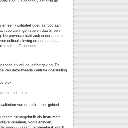
ewijzigd. Gelderland kiest er in de
s en een kwalitatief goed aanbod aan
aan voorzieningen spelen daarbij een
. De provincie richt zich onder andere
voor cultuurbeleving en een adequaat
ilhandel in Gelderland.
gezonde en veilige leefomgeving. De
tie van deze tweede centrale doelstelling
de plek;
uur en landschap.
kwaliteiten van de plek of het gebied
uurzaam ruimtegebruik als instrument
rijventerreinen, voorzieningen,
dder voor duurzaam ruimtegebruik wordt