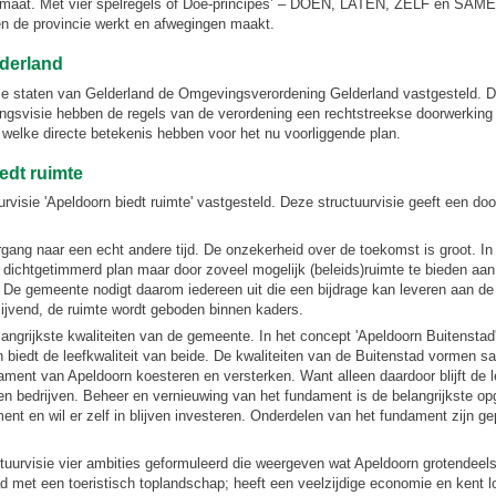
limaat. Met vier spelregels of Doe-principes’ – DOEN, LATEN, ZELF en SAMEN
n de provincie werkt en afwegingen maakt.
derland
e staten van Gelderland de Omgevingsverordening Gelderland vastgesteld. D
vingsvisie hebben de regels van de verordening een rechtstreekse doorwerki
welke directe betekenis hebben voor het nu voorliggende plan.
edt ruimte
visie 'Apeldoorn biedt ruimte' vastgesteld. Deze structuurvisie geeft een door
rgang naar een echt andere tijd. De onzekerheid over de toekomst is groot. In
 dichtgetimmerd plan maar door zoveel mogelijk (beleids)ruimte te bieden aan
 De gemeente nodigt daarom iedereen uit die een bijdrage kan leveren aan de 
blijvend, de ruimte wordt geboden binnen kaders.
langrijkste kwaliteiten van de gemeente. In het concept 'Apeldoorn Buitensta
en biedt de leefkwaliteit van beide. De kwaliteiten van de Buitenstad vormen
ment van Apeldoorn koesteren en versterken. Want alleen daardoor blijft de lee
en bedrijven. Beheer en vernieuwing van het fundament is de belangrijkste o
ent en wil er zelf in blijven investeren. Onderdelen van het fundament zijn g
ctuurvisie vier ambities geformuleerd die weergeven wat Apeldoorn grotendeels 
d met een toeristisch toplandschap; heeft een veelzijdige economie en kent 