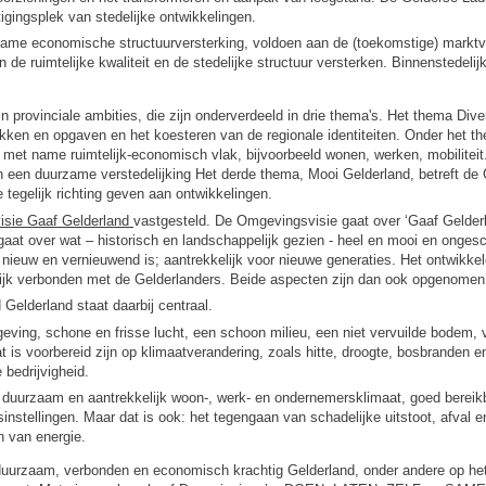
igingsplek van stedelijke ontwikkelingen.
me economische structuurversterking, voldoen aan de (toekomstige) marktvra
de ruimtelijke kwaliteit en de stedelijke structuur versterken. Binnenstedelij
in provinciale ambities, die zijn onderverdeeld in drie thema's. Het thema Dive
ukken en opgaven en het koesteren van de regionale identiteiten. Onder het
p met name ruimtelijk-economisch vlak, bijvoorbeeld wonen, werken, mobiliteit
en een duurzame verstedelijking Het derde thema, Mooi Gelderland, betreft de
 tegelijk richting geven aan ontwikkelingen.
sie Gaaf Gelderland
vastgesteld. De Omgevingsvisie gaat over ‘Gaaf Gelderl
 gaat over wat – historisch en landschappelijk gezien - heel en mooi en ong
en nieuw en vernieuwend is; aantrekkelijk voor nieuwe generaties. Het ontwikke
ijk verbonden met de Gelderlanders. Beide aspecten zijn dan ook opgenomen
Gelderland staat daarbij centraal.
ving, schone en frisse lucht, een schoon milieu, een niet vervuilde bodem, v
 is voorbereid zijn op klimaatverandering, zoals hitte, droogte, bosbranden 
 bedrijvigheid.
duurzaam en aantrekkelijk woon-, werk- en ondernemersklimaat, goed bereik
instellingen. Maar dat is ook: het tegengaan van schadelijke uitstoot, afval e
n van energie.
 duurzaam, verbonden en economisch krachtig Gelderland, onder andere op he