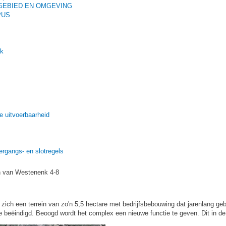
NGEBIED EN OMGEVING
PUS
ik
e uitvoerbaarheid
rgangs- en slotregels
n van Westenenk 4-8
ch een terrein van zo'n 5,5 hectare met bedrijfsbebouwing dat jarenlang gebru
tse beëindigd. Beoogd wordt het complex een nieuwe functie te geven. Dit in 