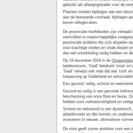
gebruikt als afwegingskader voor de vest
Plannen moeten bijdragen aan een duurza
aan de bestaande voorraad, bijdragen aan 
boven uitleglocaties.
De provinciale hoofddoelen zijn vertaald 
verschillen in maatschappelijke vraagst
provinciale ambities die zich afspelen o
voor krachtige steden en vitale dorpen 
dan wel ontwikkeling nodig hebben en die
Op 19 december 2018 is de
Omgevingsvi
betekenissen. ‘Gaaf’ betekent ‘mooi’ en
‘Gaaf’ verwijst ook naar dat wat ‘cool’ 
toepassing op Gelderland en onlosmakel
Een gezond, veilig, schoon en welvarend 
Gezond en veilig is een gezonde leefomge
bescherming van onze flora en fauna. Dat
hebben voor verkeersveiligheid en veilige
Schoon en welvarend is een dynamisch, 
arbeidsmarkt en dito kennis- en onderwijs
investeren in nieuwe, alternatieve vorme
De visie geeft zeven ambities voor een