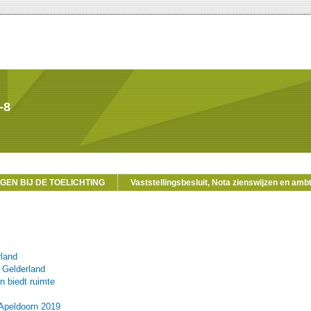
-8
GEN BIJ DE TOELICHTING
Vaststellingsbesluit, Nota zienswijzen en amb
rland
 Gelderland
n biedt ruimte
 Apeldoorn 2019