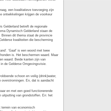
ag, een kwalitatieve toevoeging zijn
ke ontwikkelingen krijgen de voorkeur
rs Gelderland betreft de regionale
 thema Dynamisch Gelderland staan de
. Binnen dit thema staat de provincie
 Gelderse kwaliteiten die bescherming
and’. ‘Gaaf’ is een woord met twee
eschonden is. Het beschermen waard. Maar
len waard. Beide kanten zijn van
 in de Gelderse Omgevingsvisie.
oldoende schoon en veilig (drink)water,
en overstromingen. En, dat is aandacht
baar en met een goed functionerende
n uitputting van grondstoffen. En: het
t terrein van economisch