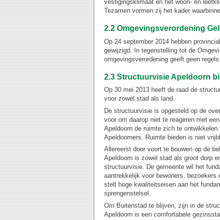
vestigingsklimaat en het woon- en leefk
Tezamen vormen zij het kader waarbinne
2.2 Omgevingsverordening Gel
Op 24 september 2014 hebben provincial
gewijzigd. In tegenstelling tot de Omge
omgevingsverordening geeft geen regels 
2.3 Structuurvisie Apeldoorn bi
Op 30 mei 2013 heeft de raad de structuur
voor zowel stad als land.
De structuurvisie is opgesteld op de ove
voor om daarop niet te reageren met een
Apeldoorn de ruimte zich te ontwikkelen.
Apeldoorners. Ruimte bieden is niet vrij
Allereerst door voort te bouwen op de be
Apeldoorn is zowel stad als groot dorp 
structuurvisie. De gemeente wil het funda
aantrekkelijk voor bewoners, bezoekers 
stelt hoge kwaliteitseisen aan het fundam
sprengenstelsel.
Om Buitenstad te blijven, zijn in de stru
Apeldoorn is een comfortabele gezinssta