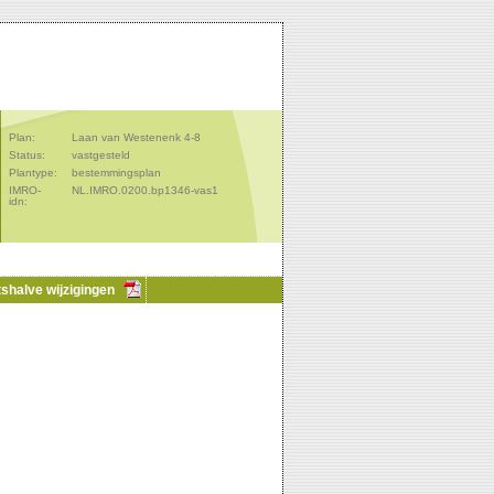
Plan:
Laan van Westenenk 4-8
Status:
vastgesteld
Plantype:
bestemmingsplan
IMRO-
NL.IMRO.0200.bp1346-vas1
idn:
tshalve wijzigingen