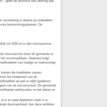
 – geeft de provincie hier werking aan.
e verordening is daarna op onderdelen
ng voor bestemmingsplannen. De
kijk tot 2030 en is één structuurvisie
 de structuurvisie kiest de gemeente er
 het onvoorspelbare. Daarmee krijgt
leefkwaliteit van huidige en toekomstige
d' komen die kwaliteiten samen.
 samen het fundament van de
fkwaliteit op peil en blijft Apeldoorn
pgave van de structuurvisie. De gemeente
eprofileerde werklocaties en het beken en
al is en waar Apeldoorn sterk in is:
lokale duurzaamheid. Aan deze ambities