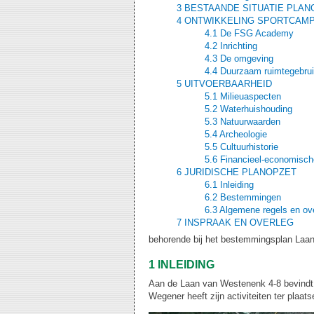
3 BESTAANDE SITUATIE PLA
4 ONTWIKKELING SPORTCAM
4.1 De FSG Academy
4.2 Inrichting
4.3 De omgeving
4.4 Duurzaam ruimtegebru
5 UITVOERBAARHEID
5.1 Milieuaspecten
5.2 Waterhuishouding
5.3 Natuurwaarden
5.4 Archeologie
5.5 Cultuurhistorie
5.6 Financieel-economisch
6 JURIDISCHE PLANOPZET
6.1 Inleiding
6.2 Bestemmingen
6.3 Algemene regels en ove
7 INSPRAAK EN OVERLEG
behorende bij het bestemmingsplan Laa
1 INLEIDING
Aan de Laan van Westenenk 4-8 bevindt zi
Wegener heeft zijn activiteiten ter plaa