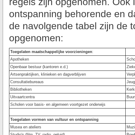
regels zijn opgenomen. Ook i
ontspanning behorende en da
de navolgende tabel zijn de
opgenomen:
Toegelaten maatschappelijke voorzieningen
:
Apotheken
Scho
Openbaar bestuur (kantoren e.d.)
Zie
Artsenpraktijken, klinieken en dagverblijven
Verp
Consultatiebureaus
Jeug
Bibliotheken
Kerk
Uitvaartcentra
Buur
Scholen voor basis- en algemeen voortgezet onderwijs
Toegelaten vormen van vultuur en ontspanning
Musea en ateliers
Muzi
Studio's (film, TV, radio, geluid)
Bowl