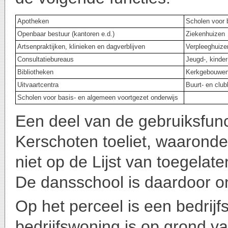
Apotheken
Scholen voor 
Openbaar bestuur (kantoren e.d.)
Ziekenhuize
Artsenpraktijken, klinieken en dagverblijven
Verpleeghuiz
Consultatiebureaus
Jeugd-, kinde
Bibliotheken
Kerkgebouwe
Uitvaartcentra
Buurt- en clu
Scholen voor basis- en algemeen voortgezet onderwijs
Een deel van de gebruiksfun
Kerschoten toeliet, waaronde
niet op de Lijst van toegelat
De dansschool is daardoor o
Op het perceel is een bedrij
bedrijfswoning is op grond 