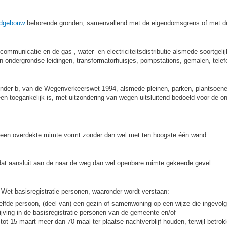
fdgebouw
behorende gronden, samenvallend met de eigendomsgrens of met de
ommunicatie en de gas-, water- en electriciteitsdistributie alsmede soortgeli
n ondergrondse leidingen, transformatorhuisjes, pompstations, gemalen, tele
d, onder b, van de Wegenverkeerswet 1994, alsmede pleinen, parken, plantsoen
en toegankelijk is, met uitzondering van wegen uitsluitend bedoeld voor de o
een overdekte ruimte vormt zonder dan wel met ten hoogste één wand.
at aansluit aan de naar de weg dan wel openbare ruimte gekeerde gevel.
 Wet basisregistratie personen, waaronder wordt verstaan:
lfde persoon, (deel van) een gezin of samenwoning op een wijze die ingevolge
rijving in de basisregistratie personen van de gemeente en/of
tot 15 maart meer dan 70 maal ter plaatse nachtverblijf houden, terwijl betrok