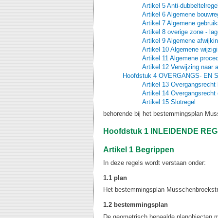
Artikel 5 Anti-dubbeltelrege
Artikel 6 Algemene bouwre
Artikel 7 Algemene gebruik
Artikel 8 overige zone - l
Artikel 9 Algemene afwijki
Artikel 10 Algemene wijzig
Artikel 11 Algemene proce
Artikel 12 Verwijzing naar 
Hoofdstuk 4 OVERGANGS- EN
Artikel 13 Overgangsrech
Artikel 14 Overgangsrecht 
Artikel 15 Slotregel
behorende bij het bestemmingsplan Mus
Hoofdstuk 1 INLEIDENDE RE
Artikel 1 Begrippen
In deze regels wordt verstaan onder:
1.1 plan
Het bestemmingsplan Musschenbroekstra
1.2 bestemmingsplan
De geometrisch bepaalde planobjecten me