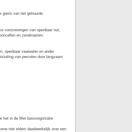
 grens van het gehuurde.
jke voorzieningen van openbaar nut,
fooncellen en zendmasten.
en, openbaar vaarwater en ander
ntsluiting van percelen door langzaam
 het in de Wet basisregistratie
kene niet elders daadwerkelijk over een