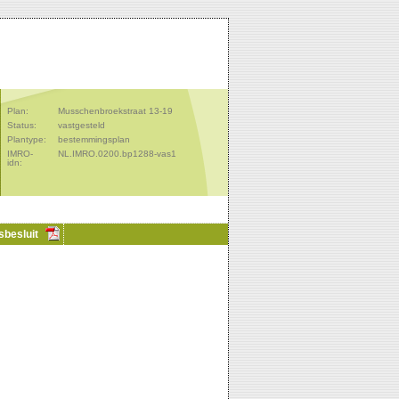
Plan:
Musschenbroekstraat 13-19
Status:
vastgesteld
Plantype:
bestemmingsplan
IMRO-
NL.IMRO.0200.bp1288-vas1
idn:
sbesluit