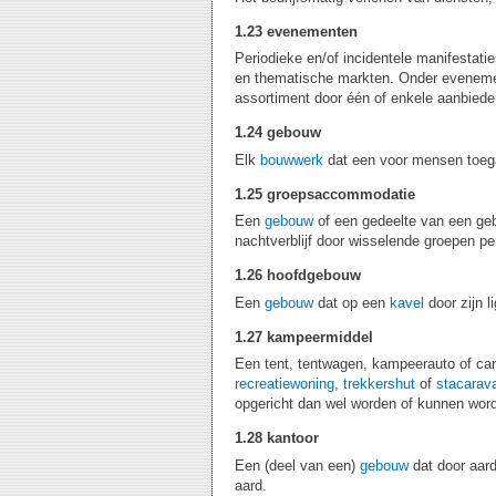
1.23 evenementen
Periodieke en/of incidentele manifestati
en thematische markten. Onder evenemente
assortiment door één of enkele aanbiede
1.24 gebouw
Elk
bouwwerk
dat een voor mensen toega
1.25 groepsaccommodatie
Een
gebouw
of een gedeelte van een ge
nachtverblijf door wisselende groepen p
1.26 hoofdgebouw
Een
gebouw
dat op een
kavel
door zijn l
1.27 kampeermiddel
Een tent, tentwagen, kampeerauto of car
recreatiewoning
,
trekkershut
of
stacarav
opgericht dan wel worden of kunnen wor
1.28 kantoor
Een (deel van een)
gebouw
dat door aard
aard.