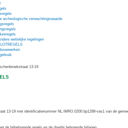
l
gels
sregels
age archeologische verwachtingswaarde
ngsregels
ingsregels
dureregels
andere wettelijke regelingen
 SLOTREGELS
t bouwwerken
gebruik
schenbroekstraat 13-19
GELS
at 13-19 met identificatienummer NL.IMRO.0200.bp1288-vas1 van de gemee
t de bijbehorende regels en de daarbij behorende bijlagen.