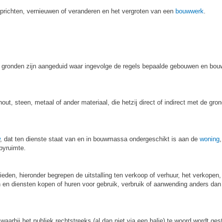
 oprichten, vernieuwen of veranderen en het vergroten van een
bouwwerk
.
gronden zijn aangeduid waar ingevolge de regels bepaalde gebouwen en bou
t, steen, metaal of ander materiaal, die hetzij direct of indirect met de grond 
, dat ten dienste staat van en in bouwmassa ondergeschikt is aan de
woning
byruimte.
bieden, hieronder begrepen de uitstalling ten verkoop of verhuur, het verkopen
en diensten kopen of huren voor gebruik, verbruik of aanwending anders dan 
waarbij het publiek rechtstreeks (al dan niet via een balie) te woord wordt ge