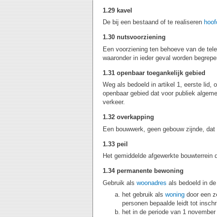
1.29 kavel
De bij een bestaand of te realiseren
hoo
1.30 nutsvoorziening
Een voorziening ten behoeve van de telec
waaronder in ieder geval worden begrepe
1.31 openbaar toegankelijk gebied
Weg als bedoeld in artikel 1, eerste li
openbaar gebied dat voor publiek algeme
verkeer.
1.32 overkapping
Een bouwwerk, geen gebouw zijnde, dat 
1.33 peil
Het gemiddelde afgewerkte bouwterrein d
1.34 permanente bewoning
Gebruik als
woonadres
als bedoeld in de
het gebruik als
woning
door een ze
personen bepaalde leidt tot insch
het in de periode van 1 november 