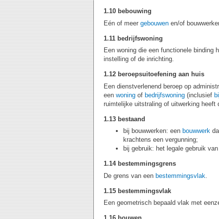
1.10 bebouwing
Eén of meer
gebouwen
en/of bouwwerken
1.11 bedrijfswoning
Een woning die een functionele binding he
instelling of de inrichting.
1.12 beroepsuitoefening aan huis
Een dienstverlenend beroep op administrat
een
woning
of
bedrijfswoning
(inclusief
b
ruimtelijke uitstraling of uitwerking hee
1.13 bestaand
bij bouwwerken: een
bouwwerk
dat
krachtens een vergunning;
bij gebruik: het legale gebruik va
1.14 bestemmingsgrens
De grens van een
bestemmingsvlak
.
1.15 bestemmingsvlak
Een geometrisch bepaald vlak met eenz
1.16 bouwen