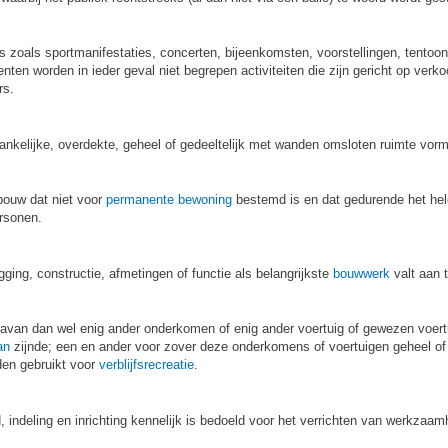
es zoals sportmanifestaties, concerten, bijeenkomsten, voorstellingen, tento
n worden in ieder geval niet begrepen activiteiten die zijn gericht op verkoo
rs.
nkelijke, overdekte, geheel of gedeeltelijk met wanden omsloten ruimte vorm
bouw dat niet voor
permanente bewoning
bestemd is en dat gedurende het hele 
ersonen.
igging, constructie, afmetingen of functie als belangrijkste
bouwwerk
valt aan 
avan dan wel enig ander onderkomen of enig ander voertuig of gewezen voert
an
zijnde; een en ander voor zover deze onderkomens of voertuigen geheel of t
den gebruikt voor
verblijfsrecreatie
.
, indeling en inrichting kennelijk is bedoeld voor het verrichten van werkzaa