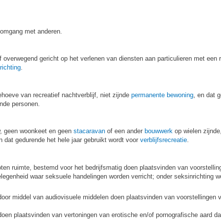
e omgang met anderen.
 of overwegend gericht op het verlenen van diensten aan particulieren met een 
richting
.
hoeve van recreatief nachtverblijf, niet zijnde
permanente bewoning
, en dat 
ende personen.
w, geen woonkeet en geen
stacaravan
of een ander
bouwwerk
op wielen zijnde
 dat gedurende het hele jaar gebruikt wordt voor
verblijfsrecreatie
.
oten ruimte, bestemd voor het bedrijfsmatig doen plaatsvinden van voorstellin
elegenheid waar seksuele handelingen worden verricht; onder seksinrichting 
door middel van audiovisuele middelen doen plaatsvinden van voorstellingen v
 doen plaatsvinden van vertoningen van erotische en/of pornografische aard 