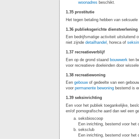
woonadres
beschikt.
1.35 prostitutie
Het tegen betaling hebben van seksuel
1.36 publieksgerichte dienstverlening
Een bedrijfsmatige activiteit uitsluitend
niet zijnde
detailhandel
, horeca of
seksin
1.37 recreatieverblijf
Een op de grond staand
bouwwerk
ten be
voor recreatieve doeleinden door wissel
1.38 recreatiewoning
Een
gebouw
of gedeelte van een gebou
voor
permanente bewoning
bestemd is en
1.39 seksinrichting
Een voor het publiek toegankelijke, besl
en/of pornografische aard dan wel een g
seksbioscoop
Een inrichting, bestemd voor het 
seksclub
Een inrichting, bestemd voor het