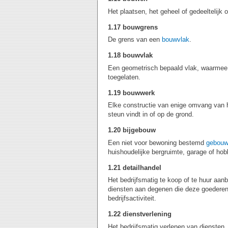
Het plaatsen, het geheel of gedeeltelijk
1.17 bouwgrens
De grens van een
bouwvlak
.
1.18 bouwvlak
Een geometrisch bepaald vlak, waarmee 
toegelaten.
1.19 bouwwerk
Elke constructie van enige omvang van hou
steun vindt in of op de grond.
1.20 bijgebouw
Een niet voor bewoning bestemd
gebouw
huishoudelijke bergruimte, garage of hob
1.21 detailhandel
Het bedrijfsmatig te koop of te huur aan
diensten aan degenen die deze goederen 
bedrijfsactiviteit.
1.22 dienstverlening
Het bedrijfsmatig verlenen van diensten, 