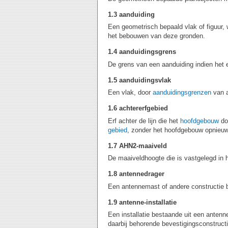
1.3 aanduiding
Een geometrisch bepaald vlak of figuur,
het bebouwen van deze gronden.
1.4 aanduidingsgrens
De grens van een aanduiding indien het e
1.5 aanduidingsvlak
Een vlak, door
aanduidingsgrenzen
van a
1.6 achtererfgebied
Erf achter de lijn die het
hoofdgebouw
doo
gebied
, zonder het hoofdgebouw opnieuw 
1.7 AHN2-maaiveld
De maaiveldhoogte die is vastgelegd in 
1.8 antennedrager
Een antennemast of andere constructie 
1.9 antenne-installatie
Een installatie bestaande uit een anten
daarbij behorende bevestigingsconstructi