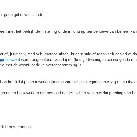
, geen gebouwen zijnde.
eft met het bedrijf, de instelling of de inrichting, ten behoeve van beheer van 
ief, juridisch, medisch, therapeutisch, kunstzinnig of technisch gebied of daar
ijgebouwen
) wordt uitgeoefend, waarbij de (bedrijfs)woning in overwegende m
ft die met de woonfunctie in overeenstemming is.
 op het tijdstip van inwerkingtreding van het plan legaal aanwezig of in uitv
n grond en bouwwerken dat bestond op het tijdstip van inwerkingtreding van het
elfde bestemming.