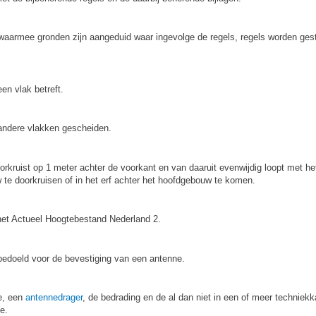
 waarmee gronden zijn aangeduid waar ingevolge de regels, regels worden gest
en vlak betreft.
ndere vlakken gescheiden.
rkruist op 1 meter achter de voorkant en van daaruit evenwijdig loopt met 
te doorkruisen of in het erf achter het hoofdgebouw te komen.
het Actueel Hoogtebestand Nederland 2.
bedoeld voor de bevestiging van een antenne.
ne, een
antennedrager
, de bedrading en de al dan niet in een of meer technie
e.