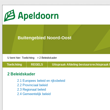
Buitengebied Noord-Oost
Toelichting
2 Beleidskader
Toelichting
REGELS
Uitspraak Afdeling bestuursrechtspraak R
2 Beleidskader
2.1 Europees beleid en rijksbeleid
2.2 Provinciaal beleid
2.3 Regionaal beleid
2.4 Gemeentelijk beleid